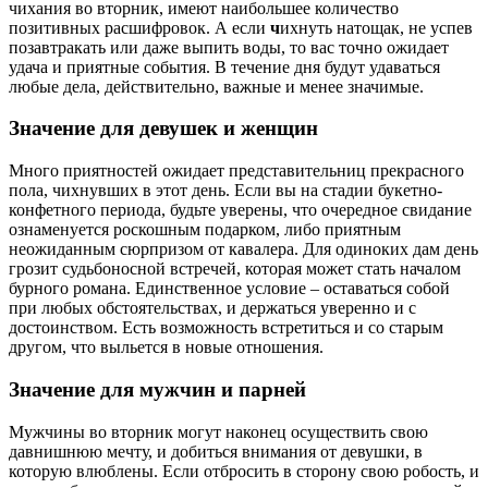
чихания во вторник, имеют наибольшее количество
позитивных расшифровок. А если
ч
ихнуть натощак, не успев
позавтракать или даже выпить воды, то вас точно ожидает
удача и приятные события. В течение дня будут удаваться
любые дела, действительно, важные и менее значимые.
Значение для девушек и женщин
Много приятностей ожидает представительниц прекрасного
пола, чихнувших в этот день. Если вы на стадии букетно-
конфетного периода, будьте уверены, что очередное свидание
ознаменуется роскошным подарком, либо приятным
неожиданным сюрпризом от кавалера. Для одиноких дам день
грозит судьбоносной встречей, которая может стать началом
бурного романа. Единственное условие – оставаться собой
при любых обстоятельствах, и держаться уверенно и с
достоинством. Есть возможность встретиться и со старым
другом, что выльется в новые отношения.
Значение для мужчин и парней
Мужчины во вторник могут наконец осуществить свою
давнишнюю мечту, и добиться внимания от девушки, в
которую влюблены. Если отбросить в сторону свою робость, и