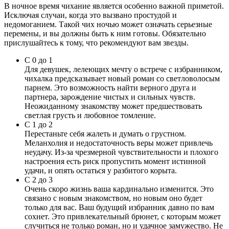
В ночное время чихание является особенно важной приметой.
Исключая случаи, когда это вызвано простудой и
недомоганием. Такой чих ночью может означать серьезные
перемены, и вы должны быть к ним готовы. Обязательно
прислушайтесь к тому, что рекомендуют вам звезды.
С 0 до 1
Для девушек, лелеющих мечту о встрече с избранником,
чихалка предсказывает новый роман со светловолосым
парнем. Это возможность найти верного друга и
партнера, зарождение чистых и сильных чувств.
Неожиданному знакомству может предшествовать
светлая грусть и любовное томление.
С 1 до 2
Перестаньте себя жалеть и думать о грустном.
Меланхолия и недостаточность веры может привлечь
неудачу. Из-за чрезмерной чувствительности и плохого
настроения есть риск пропустить момент истинной
удачи, и опять остаться у разбитого корыта.
С 2 до 3
Очень скоро жизнь ваша кардинально изменится. Это
связано с новым знакомством, но новым оно будет
только для вас. Ваш будущий избранник давно по вам
сохнет. Это привлекательный брюнет, с которым может
случиться не только роман, но и удачное замужество. Не