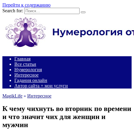
Перейти к содержанию
Search for:
Главная
Все статьи
Нумерология
Интересное
Гадания онлайн
Автор сайта + мои услуги
MagikLife
»
Интересное
К чему чихнуть во вторник по времени
и что значит чих для женщин и
мужчин