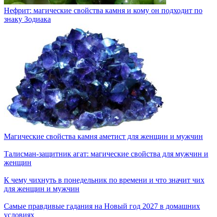
Нефрит: магические свойства камня и кому он подходит по
знаку Зодиака
Магические свойства камня аметист для женщин и мужчин
Талисман-защитник агат: магические свойства для мужчин и
женщин
К чему чихнуть в понедельник по времени и что значит чих
для женщин и мужчин
Самые правдивые гадания на Новый год 2027 в домашних
условиях