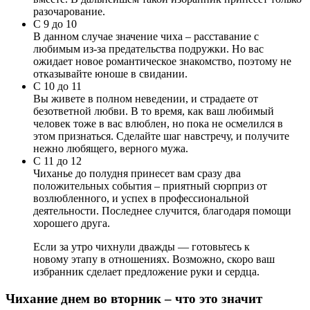
разочарование.
С 9 до 10
В данном случае значение чиха – расставание с
любимым из-за предательства подружки. Но вас
ожидает новое романтическое знакомство, поэтому не
отказывайте юноше в свидании.
С 10 до 11
Вы живете в полном неведении, и страдаете от
безответной любви. В то время, как ваш любимый
человек тоже в вас влюблен, но пока не осмелился в
этом признаться. Сделайте шаг навстречу, и получите
нежно любящего, верного мужа.
С 11 до 12
Чиханье до полудня принесет вам сразу два
положительных события – приятный сюрприз от
возлюбленного, и успех в профессиональной
деятельности. Последнее случится, благодаря помощи
хорошего друга.
Если за утро чихнули дважды — готовьтесь к
новому этапу в отношениях. Возможно, скоро ваш
избранник сделает предложение руки и сердца.
Чихание днем во вторник – что это значит