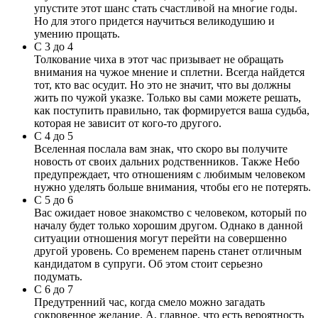
упустите этот шанс стать счастливой на многие годы.
Но для этого придется научиться великодушию и
умению прощать.
С 3 до 4
Толкование чиха в этот час призывает не обращать
внимания на чужое мнение и сплетни. Всегда найдется
тот, кто вас осудит. Но это не значит, что вы должны
жить по чужой указке. Только вы сами можете решать,
как поступить правильно, так формируется ваша судьба,
которая не зависит от кого-то другого.
С 4 до 5
Вселенная послала вам знак, что скоро вы получите
новость от своих дальних родственников. Также Небо
предупреждает, что отношениям с любимым человеком
нужно уделять больше внимания, чтобы его не потерять.
С 5 до 6
Вас ожидает новое знакомство с человеком, который по
началу будет только хорошим другом. Однако в данной
ситуации отношения могут перейти на совершенно
другой уровень. Со временем парень станет отличным
кандидатом в супруги. Об этом стоит серьезно
подумать.
С 6 до 7
Предутренний час, когда смело можно загадать
сокровенное желание. А, главное, что есть вероятность