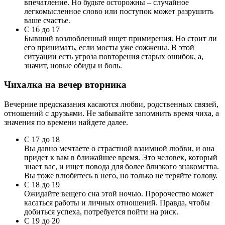
впечатление. Но будьте осторожны – случайное
легкомысленное слово или поступок может разрушить
ваше счастье.
С 16 до 17
Бывший возлюбленный ищет примирения. Но стоит ли
его принимать, если мосты уже сожжены. В этой
ситуации есть угроза повторения старых ошибок, а,
значит, новые обиды и боль.
Чихалка на вечер вторника
Вечерние предсказания касаются любви, родственных связей,
отношений с друзьями. Не забывайте запомнить время чиха, а
значения по времени найдете далее.
С 17 до 18
Вы давно мечтаете о страстной взаимной любви, и она
придет к вам в ближайшее время. Это человек, который
знает вас, и ищет повода для более близкого знакомства.
Вы тоже влюбитесь в него, но только не теряйте голову.
С 18 до 19
Ожидайте вещего сна этой ночью. Пророчество может
касаться работы и личных отношений. Правда, чтобы
добиться успеха, потребуется пойти на риск.
С 19 до 20