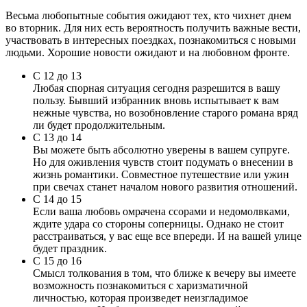
Весьма любопытные события ожидают тех, кто чихнет днем
во вторник. Для них есть вероятность получить важные вести,
участвовать в интересных поездках, познакомиться с новыми
людьми. Хорошие новости ожидают и на любовном фронте.
С 12 до 13
Любая спорная ситуация сегодня разрешится в вашу
пользу. Бывший избранник вновь испытывает к вам
нежные чувства, но возобновление старого романа вряд
ли будет продолжительным.
С 13 до 14
Вы можете быть абсолютно уверены в вашем супруге.
Но для оживления чувств стоит подумать о внесении в
жизнь романтики. Совместное путешествие или ужин
при свечах станет началом нового развития отношений.
С 14 до 15
Если ваша любовь омрачена ссорами и недомолвками,
ждите удара со стороны соперницы. Однако не стоит
расстраиваться, у вас еще все впереди. И на вашей улице
будет праздник.
С 15 до 16
Смысл толкования в том, что ближе к вечеру вы имеете
возможность познакомиться с харизматичной
личностью, которая произведет неизгладимое