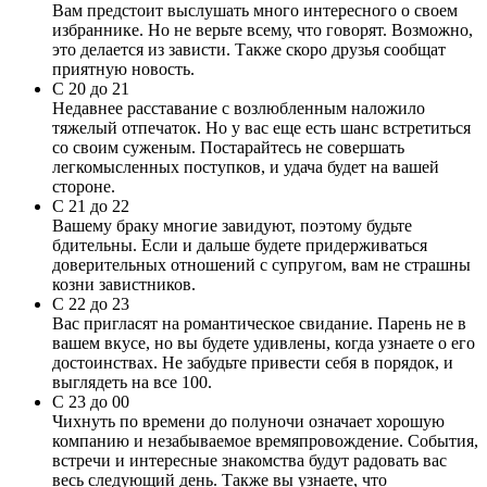
Вам предстоит выслушать много интересного о своем
избраннике. Но не верьте всему, что говорят. Возможно,
это делается из зависти. Также скоро друзья сообщат
приятную новость.
С 20 до 21
Недавнее расставание с возлюбленным наложило
тяжелый отпечаток. Но у вас еще есть шанс встретиться
со своим суженым. Постарайтесь не совершать
легкомысленных поступков, и удача будет на вашей
стороне.
С 21 до 22
Вашему браку многие завидуют, поэтому будьте
бдительны. Если и дальше будете придерживаться
доверительных отношений с супругом, вам не страшны
козни завистников.
С 22 до 23
Вас пригласят на романтическое свидание. Парень не в
вашем вкусе, но вы будете удивлены, когда узнаете о его
достоинствах. Не забудьте привести себя в порядок, и
выглядеть на все 100.
С 23 до 00
Чихнуть по времени до полуночи означает хорошую
компанию и незабываемое времяпровождение. События,
встречи и интересные знакомства будут радовать вас
весь следующий день. Также вы узнаете, что